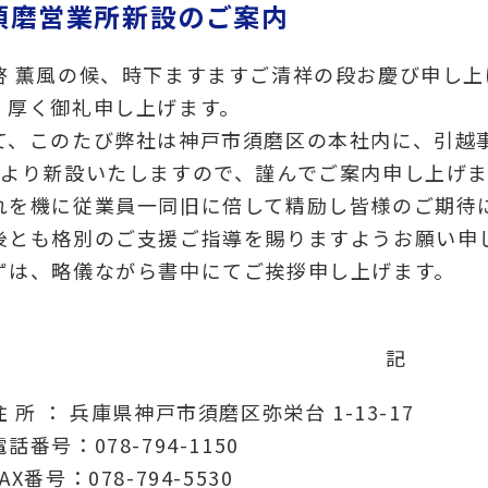
須磨営業所新設のご案内
啓 薫風の候、時下ますますご清祥の段お慶び申し
、厚く御礼申し上げます。
て、このたび弊社は神戸市須磨区の本社内に、引越
日より新設いたしますので、謹んでご案内申し上げま
れを機に従業員一同旧に倍して精励し皆様のご期待
後とも格別のご支援ご指導を賜りますようお願い申
ずは、略儀ながら書中にてご挨拶申し上げます。
記
 所 ： 兵庫県神戸市須磨区弥栄台 1-13-17
話番号：078-794-1150
AX番号：078-794-5530