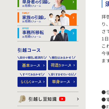
拝
り
さ
1
こ
引越コース
今
ま
●住
引越し豆知識
●電
●F