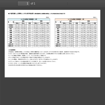
of 1
Toggle
Find
Zoom
Zoom
Too
Sidebar
Out
In
■少量引越しと同時レンタル便 料金表
（家財運搬料と各期間の家電レンタル料金を含めた料金です）
（税込）
（税込）
レンタル家電ご利用期間：４年
レンタル家電ご利用期間：２年
関西
関東
関西
関東
発 ＼ 着
発 ＼ 着
一括払い
月払い
月額
一括払い
月払い
月額
一括払い
月払い
月額
一括払い
月払い
月額
北海道A
194,700
205,700
4,285
187,000
176,000
3,667
北海道A
176,000
187,000
3,896
168,300
179,300
3,735
北海道B
198,000
209,000
4,354
190,300
179,300
3,735
北海道B
179,300
190,300
3,965
171,600
182,600
3,804
東北
181,500
192,500
4,010
174,900
163,900
3,415
東北
162,800
173,800
3,621
156,200
167,200
3,483
関東
170,500
181,500
3,781
154,000
162,800
3,392
関東
151,800
162,800
3,392
135,300
146,300
3,048
信越
177,100
188,100
3,919
173,800
157,300
3,277
信越
158,400
169,400
3,529
155,100
166,100
3,460
中部
173,800
184,800
3,850
173,800
163,900
3,415
中部
155,100
166,100
3,460
155,100
166,100
3,460
北陸
172,700
183,700
3,827
174,900
162,800
3,392
北陸
154,000
165,000
3,438
156,200
167,200
3,483
関西
150,700
161,700
3,369
170,500
166,100
3,460
関西
132,000
143,000
2,979
151,800
162,800
3,392
中国
174,900
185,900
3,873
181,500
170,500
3,552
中国
156,200
167,200
3,483
162,800
173,800
3,621
四国
177,100
188,100
3,919
183,700
172,700
3,598
四国
158,400
169,400
3,529
165,000
176,000
3,667
北部九州
178,200
189,200
3,942
188,100
177,100
3,690
北部九州
159,500
170,500
3,552
169,400
180,400
3,758
南部九州
181,500
192,500
4,010
191,400
180,400
3,758
南部九州
162,800
173,800
3,621
172,700
183,700
3,827
【ご注意事項）
※料金表は、各期間の家電レンタル料金とご家財の運搬料金１カゴ（2㎥以内）までの引き取り料、輸送料、配達料までを含めた料金です。
※1カゴ（2㎥）以上のご家財量の場合、運搬料は通常見積りとなります。お見積は無料ですのでお気軽にお問い合わせください。
※レンタル家電は冷蔵庫、洗濯機、レンジ、テレビの4点セット価格です。
※セット料金のためレンタル商品が減った場合でも料金の変更はいたしかねます。
※レンタル家電は、製造5年以内のリユース品となります。色やサイズの指定はいたしかねます。
※オプションで他のレンタル商品を増やすことも可能です。詳しくはお問い合わせください。
※このサービスは、レンタル家電の在庫が無くなりしだい終了となります。
※2025年3月14日以降の引き取りおよび配達はお受けできません。